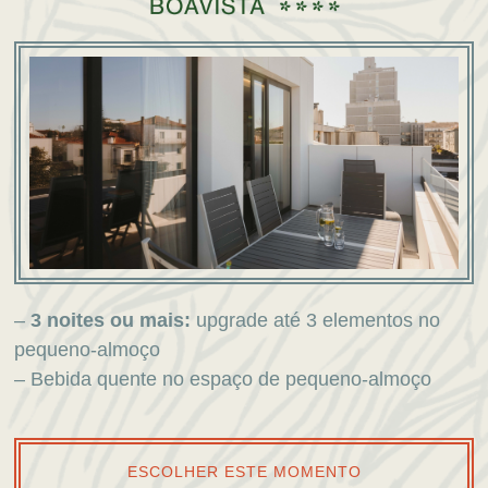
–
3 noites ou mais:
upgrade até 3 elementos no
pequeno-almoço
– Bebida quente no espaço de pequeno-almoço
ESCOLHER ESTE MOMENTO