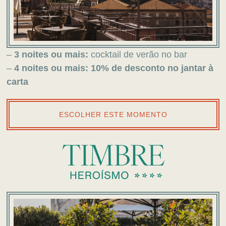
–
3 noites ou mais:
cocktail de verão no bar
–
4 noites ou mais:
10% de desconto no jantar à
carta
ESCOLHER ESTE MOMENTO