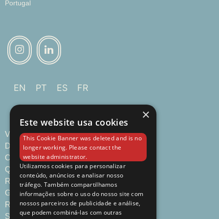
Portugal
EN
PT
ES
FR
×
Este website usa cookies
VIsão Geral
This Cookie Banner was deleted and is no
Destinos
longer working. Please contact the
website administrator.
Ofertas Especiais
Utilizamos cookies para personalizar
Quartos & Suítes
conteúdo, anúncios e analisar nosso
Restaurantes & Bares
tráfego. Também compartilhamos
Galeria
informações sobre o uso do nosso site com
nossos parceiros de publicidade e análise,
Reuniões & Eventos
que podem combiná-las com outras
Sobre