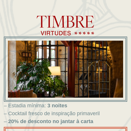
– Estadia mínima:
3 noites
– Cocktail fresco de inspiração primaveril
–
20% de desconto no jantar à carta