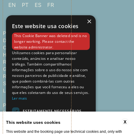
EN
PT
ES
FR
×
Este website usa cookies
Página Principal
This Cookie Banner was deleted and is no
Destinos
longer working. Please contact the
website administrator.
Ofertas Especiales
Utilizamos cookies para personalizar
Habitaciones & Suites
conteúdo, anúncios e analisar nosso
Restaurantes & Bares
tráfego. Também compartilhamos
Galería
informações sobre o uso do nosso site com
nossos parceiros de publicidade e análise,
Reuniones & Eventos
que podem combiná-las com outras
Sobre
informações que você forneceu a eles ou
Localización | Contacto
que eles coletaram do uso de seus serviços.
Ler mais
Política de Privacidad
ESTRITAMENTE NECESSÁRIOS
Política de Cookies
Términos y Condiciones
X
DIRECIONAMENTO
This website uses cookies
Mapa del Sítio
This website and the booking page use technical cookies and, only with
FUNCIONALIDADE