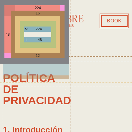
224
BOOK
16
BOOK
w 224
48
h 48
12
POLÍTICA
DE
PRIVACIDAD
1. Introducción