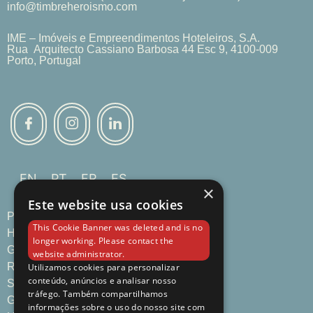
info@timbreheroismo.com
IME – Imóveis e Empreendimentos Hoteleiros, S.A.
Rua Arquitecto Cassiano Barbosa 44 Esc 9, 4100-009
Porto, Portugal
EN
PT
FR
ES
×
Este website usa cookies
Página Principal
This Cookie Banner was deleted and is no
Habitaciónes & Suites
longer working. Please contact the
Gastronomía
website administrator.
Reuniones & Eventos
Utilizamos cookies para personalizar
conteúdo, anúncios e analisar nosso
Servicios del Hotel
tráfego. Também compartilhamos
Galería
informações sobre o uso do nosso site com