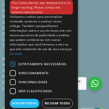
This Cookie Banner was deleted and is no
Chambres & Suites
longer working. Please contact the
Gastronomie
website administrator.
Réunions & Événements
Utilizamos cookies para personalizar
conteúdo, anúncios e analisar nosso
Services de l'Hôtel
tráfego. Também compartilhamos
Galerie
informações sobre o uso do nosso site com
Emplacement | Contact
nossos parceiros de publicidade e análise,
que podem combiná-las com outras
Offres Spéciales
informações que você forneceu a eles ou
Timbre Boutique
que eles coletaram do uso de seus serviços.
Ler mais
Politique de Confidentialité
ESTRITAMENTE NECESSÁRIOS
Politique de Cookies
Termes et Conditions
DIRECIONAMENTO
Plan du Site
Besoin d'aide ?
Écrivez-
FUNCIONALIDADE
FAQs
nous
Livre de Plaintes
NÃO CLASSIFICADOS
ACEITAR TODOS
RECUSAR TODOS
© 2025 Timbre Heroísmo, Porto – Tous droits réservés par