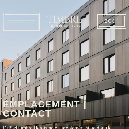
BOOK
EMPLACEMENT |
CONTACT
L’Hôtel Timbre Heroísmo est idéalement situé dans le