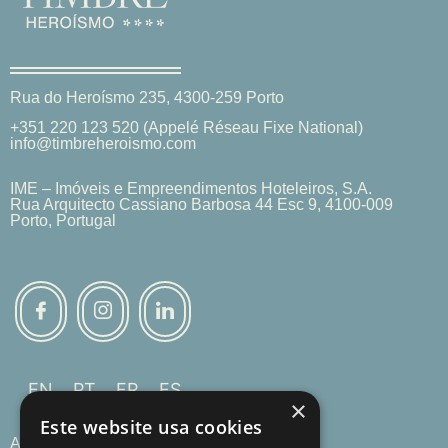
Rua do Heroísmo 235, 4300-259 Porto
+351 220 123 520
(Appelé Réseau Fixe National)
info@timbreheroismo.com
IME – Imóveis e Empreendimentos Hoteleiros, S.A.
Rua Arquitecto Cassiano Barbosa 44 Esc 9, 4100-009
Porto, Portugal
EN
PT
FR
ES
×
Este website usa cookies
Accueil