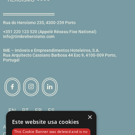
Rua do Heroísmo 235, 4300-259 Porto
+351 220 123 520
(Appelé Réseau Fixe National)
info@timbreheroismo.com
IME – Imóveis e Empreendimentos Hoteleiros, S.A.
Rua Arquitecto Cassiano Barbosa 44 Esc 9, 4100-009 Porto,
Portugal
EN
PT
FR
ES
×
Este website usa cookies
Accueil
This Cookie Banner was deleted and is no
Chambres & Suites