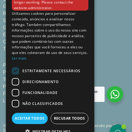
longer working. Please contact the
Gastronomie
website administrator.
Réunions & Événements
Utilizamos cookies para personalizar
conteúdo, anúncios e analisar nosso
Services de l'Hôtel
tráfego. Também compartilhamos
Galerie
informações sobre o uso do nosso site com
Emplacement | Contact
nossos parceiros de publicidade e análise,
que podem combiná-las com outras
Offres Spéciales
informações que você forneceu a eles ou
Timbre Boutique
que eles coletaram do uso de seus serviços.
Ler mais
Politique de Confidentialité
ESTRITAMENTE NECESSÁRIOS
Politique de Cookies
Termes et Conditions
DIRECIONAMENTO
Plan du Site
Besoin d'aide ?
Écrivez-
FUNCIONALIDADE
FAQs
nous
Livre de Plaintes
NÃO CLASSIFICADOS
ACEITAR TODOS
RECUSAR TODOS
© 2025 Timbre Heroísmo, Porto – Tous droits réservés par
Toperf
Solutions
MOSTRAR DETALHES