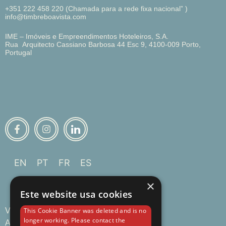
+351 222 458 220 (Chamada para a rede fixa nacional” )
info@timbreboavista.com
IME – Imóveis e Empreendimentos Hoteleiros, S.A.
Rua Arquitecto Cassiano Barbosa 44 Esc 9, 4100-009 Porto,
Portugal
EN
PT
FR
ES
×
Este website usa cookies
Visão Geral
This Cookie Banner was deleted and is no
longer working. Please contact the
Apartamentos