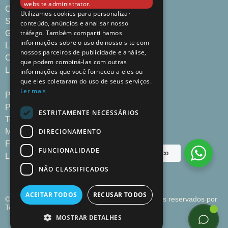
website administrator.
Comida & Bebidas
Utilizamos cookies para personalizar
Serviços
conteúdo, anúncios e analisar nosso
tráfego. Também compartilhamos
Galeria
informações sobre o uso do nosso site com
Localização | Contacto
nossos parceiros de publicidade e análise,
Ofertas Especiais
que podem combiná-las com outras
Loja Timbre
informações que você forneceu a eles ou
que eles coletaram do uso de seus serviços.
Ler mais
Política de Privacidade
Política de Cookies
ESTRITAMENTE NECESSÁRIOS
Termos e Condições
DIRECIONAMENTO
Mapa do site
FAQs
FUNCIONALIDADE
Ajuda?
Fale Connosco
Livro de Reclamações
NÃO CLASSIFICADOS
ACEITAR TODOS
RECUSAR TODOS
© 2025 Timbre Boavista, Porto – Todos os direitos reservados por
Toperf Solutions
MOSTRAR DETALHES