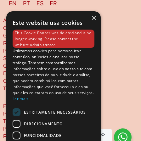
EN
PT
ES
FR
×
Accueil
Este website usa cookies
Chambres & Suites
This Cookie Banner was deleted and is no
Gastronomie
longer working. Please contact the
Réunions & Événements
website administrator.
Patrimoine
Utilizamos cookies para personalizar
conteúdo, anúncios e analisar nosso
Services de l'Hôtel
tráfego. Também compartilhamos
Galerie
informações sobre o uso do nosso site com
Emplacement | Contact
nossos parceiros de publicidade e análise,
que podem combiná-las com outras
Offres Spéciales
informações que você forneceu a eles ou
Timbre Boutique
que eles coletaram do uso de seus serviços.
Ler mais
Politique de Confidentialité
ESTRITAMENTE NECESSÁRIOS
Politique de Cookies
Termes et Conditions
DIRECIONAMENTO
Plan du site
Besoin d'aide ? Écrivez-
FUNCIONALIDADE
FAQs
nous